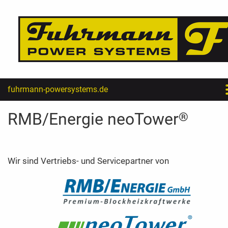
fuhrmann-powersystems.de
Startseite
RMB/Energie neoTower
®
BHKW
Wir sind Vertriebs- und Servicepartner von
Photovoltaik
Stromspeicher
Leistungen